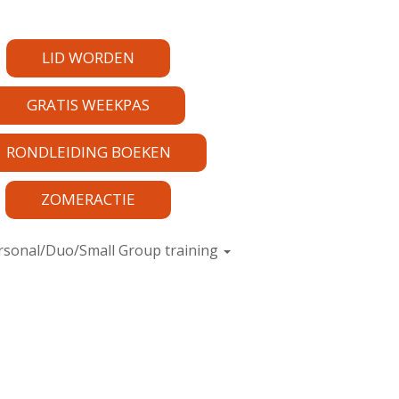
LID WORDEN
GRATIS WEEKPAS
RONDLEIDING BOEKEN
ZOMERACTIE
rsonal/Duo/Small Group training