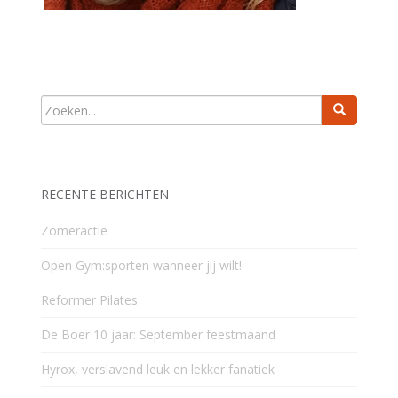
RECENTE BERICHTEN
Zomeractie
Open Gym:sporten wanneer jij wilt!
Reformer Pilates
De Boer 10 jaar: September feestmaand
Hyrox, verslavend leuk en lekker fanatiek