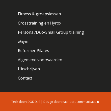
Fitness & groepslessen
Crosstraining en Hyrox
Personal/Duo/Small Group training
eGym
Reformer Pilates
Algemene voorwaarden
Uitschrijven
Contact
Tech door:
DODO.nl
| Design door:
Kaandorpcommunicatie.nl