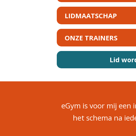
LIDMAATSCHAP
ONZE TRAINERS
Lid wor
eGym is voor mij een 
het schema na iede