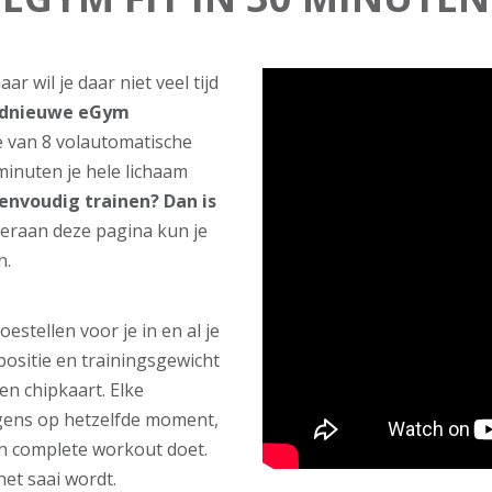
ar wil je daar niet veel tijd
oednieuwe eGym
 van 8 volautomatische
 minuten je hele lichaam
n eenvoudig trainen? Dan is
eraan deze pagina kun je
n.
estellen voor je in en al je
positie en trainingsgewicht
n chipkaart. Elke
lgens op hetzelfde moment,
n complete workout doet.
et saai wordt.