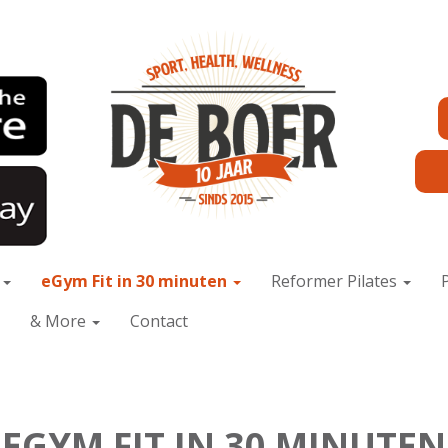
x
eGym Fit in 30 minuten
Reformer Pilates
& More
Contact
EGYM FIT IN 30 MINUTEN