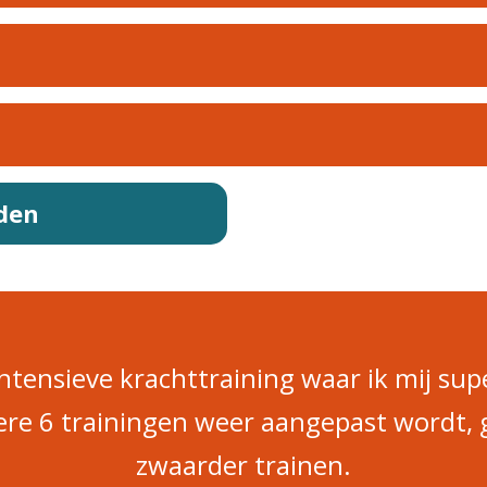
den
intensieve krachttraining waar ik mij sup
re 6 trainingen weer aangepast wordt, 
zwaarder trainen.