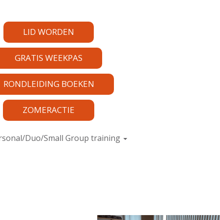
LID WORDEN
GRATIS WEEKPAS
RONDLEIDING BOEKEN
ZOMERACTIE
rsonal/Duo/Small Group training