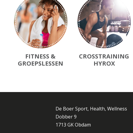
FITNESS &
CROSSTRAINING
GROEPSLESSEN
HYROX
De Boer Sport, Health, Wellness
Dobber 9
1713 GK Obdam