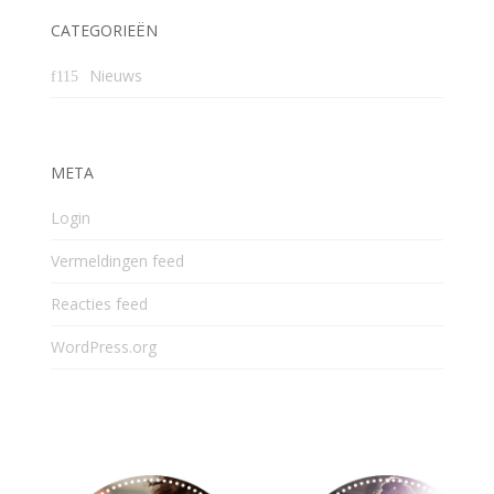
CATEGORIEËN
Nieuws
META
Login
Vermeldingen feed
Reacties feed
WordPress.org