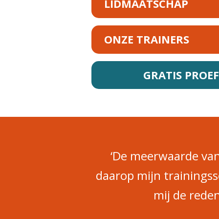
LIDMAATSCHAP
ONZE TRAINERS
GRATIS PROE
‘De meerwaarde van 
daarop mijn trainings
mij de reden