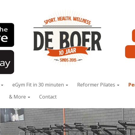
x
eGym Fit in 30 minuten
Reformer Pilates
Pe
& More
Contact