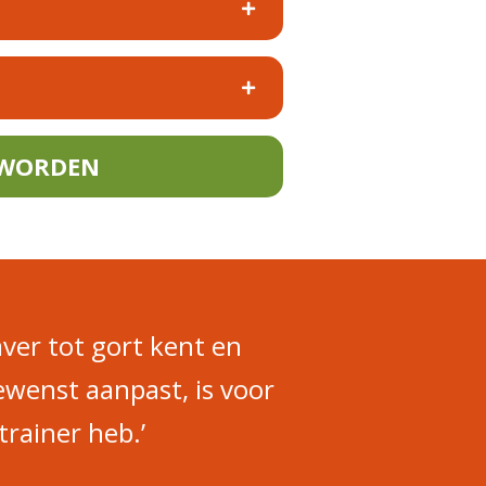
 WORDEN
ver tot gort kent en
wenst aanpast, is voor
trainer heb.’