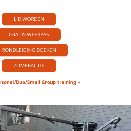
LID WORDEN
GRATIS WEEKPAS
RONDLEIDING BOEKEN
ZOMERACTIE
rsonal/Duo/Small Group training