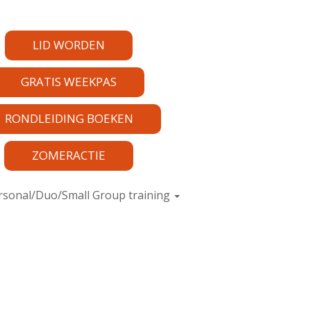
LID WORDEN
GRATIS WEEKPAS
RONDLEIDING BOEKEN
ZOMERACTIE
rsonal/Duo/Small Group training