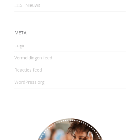
Nieuws
META
Login
Vermeldingen feed
Reacties feed
WordPress.org