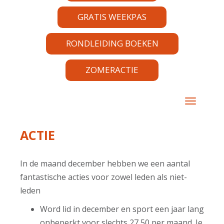
GRATIS WEEKPAS
RONDLEIDING BOEKEN
ZOMERACTIE
TOGGLE 
ACTIE
In de maand december hebben we een aantal
fantastische acties voor zowel leden als niet-
leden
Word lid in december en sport een jaar lang
onbeperkt voor slechts 27,50 per maand. Je