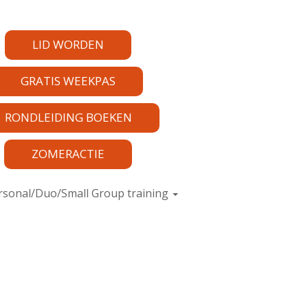
LID WORDEN
GRATIS WEEKPAS
RONDLEIDING BOEKEN
ZOMERACTIE
rsonal/Duo/Small Group training