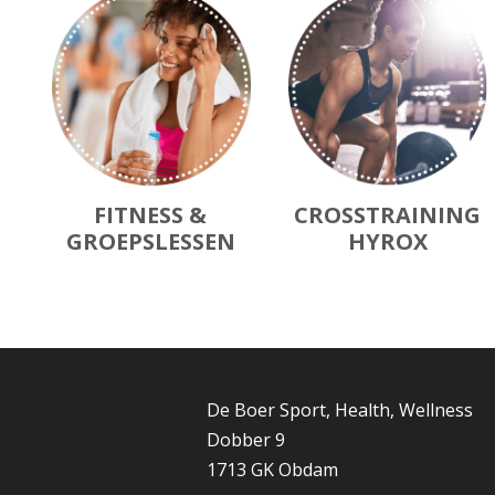
FITNESS &
CROSSTRAINING
GROEPSLESSEN
HYROX
De Boer Sport, Health, Wellness
Dobber 9
1713 GK Obdam