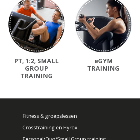
PT, 1:2, SMALL
eGYM
GROUP
TRAINING
TRAINING
Fitness & groepslessen
Crosstraining en Hyrox
Personal/Duo/Small Group training