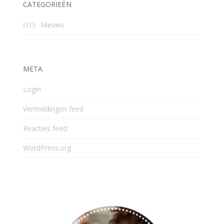
CATEGORIEËN
Nieuws
META
Login
Vermeldingen feed
Reacties feed
WordPress.org