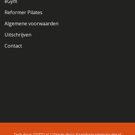
eGym
Reformer Pilates
Algemene voorwaarden
Uitschrijven
Contact
Tech door:
DODO.nl
| Design door:
Kaandorpcommunicatie.nl