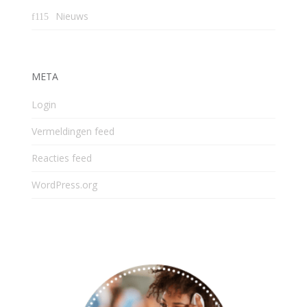
Nieuws
META
Login
Vermeldingen feed
Reacties feed
WordPress.org