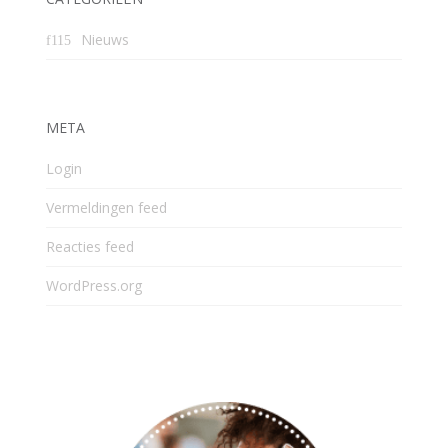
Nieuws
META
Login
Vermeldingen feed
Reacties feed
WordPress.org