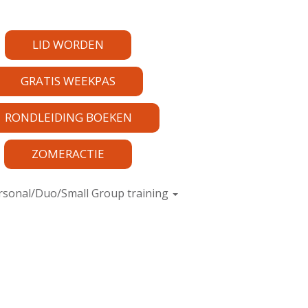
LID WORDEN
GRATIS WEEKPAS
RONDLEIDING BOEKEN
ZOMERACTIE
rsonal/Duo/Small Group training