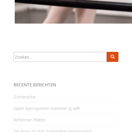
RECENTE BERICHTEN
Zomeractie
Open Gym:sporten wanneer jij wilt!
Reformer Pilates
De Boer 10 jaar: September feestmaand