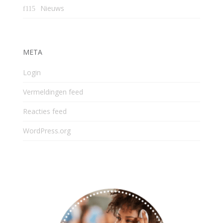
Nieuws
META
Login
Vermeldingen feed
Reacties feed
WordPress.org