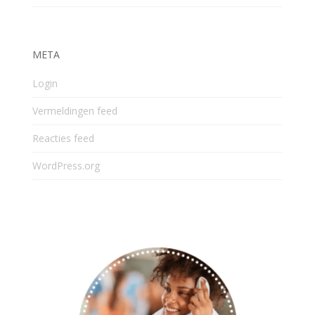
META
Login
Vermeldingen feed
Reacties feed
WordPress.org