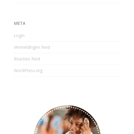
META
Login
Vermeldingen feed
Reacties feed
WordPress.org