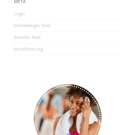
META
Login
Vermeldingen feed
Reacties feed
WordPress.org