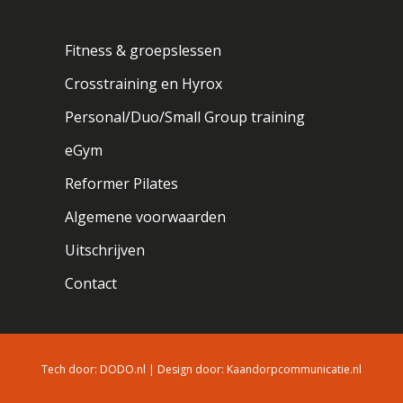
Fitness & groepslessen
Crosstraining en Hyrox
Personal/Duo/Small Group training
eGym
Reformer Pilates
Algemene voorwaarden
Uitschrijven
Contact
Tech door:
DODO.nl
| Design door:
Kaandorpcommunicatie.nl