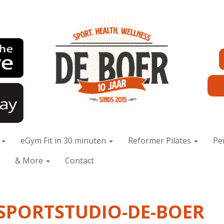
x
eGym Fit in 30 minuten
Reformer Pilates
Pe
& More
Contact
SPORTSTUDIO-DE-BOER