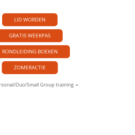
LID WORDEN
GRATIS WEEKPAS
RONDLEIDING BOEKEN
ZOMERACTIE
rsonal/Duo/Small Group training