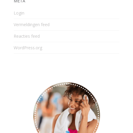
META
Login
Vermeldingen feed
Reacties feed
WordPress.org