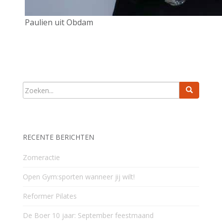
Paulien uit Obdam
RECENTE BERICHTEN
Zomeractie
Open Gym:sporten wanneer jij wilt!
Reformer Pilates
De Boer 10 jaar: September feestmaand