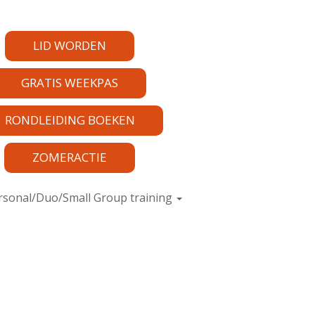
LID WORDEN
GRATIS WEEKPAS
RONDLEIDING BOEKEN
ZOMERACTIE
rsonal/Duo/Small Group training