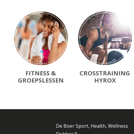
FITNESS &
CROSSTRAINING
GROEPSLESSEN
HYROX
De Boer Sport, Health, Wellness
Dobber 9