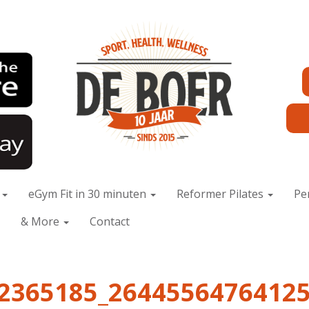
x
eGym Fit in 30 minuten
Reformer Pilates
Pe
& More
Contact
2365185_2644556476412