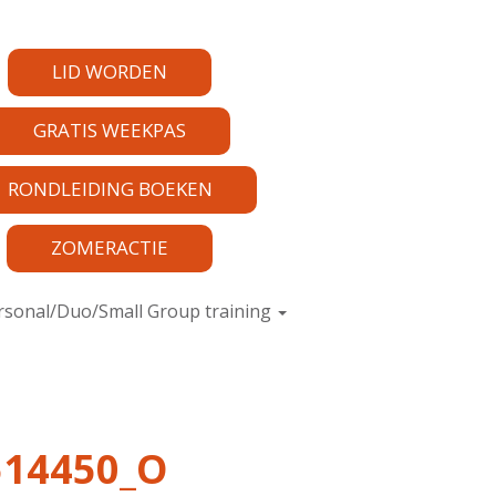
LID WORDEN
GRATIS WEEKPAS
RONDLEIDING BOEKEN
ZOMERACTIE
rsonal/Duo/Small Group training
514450_O