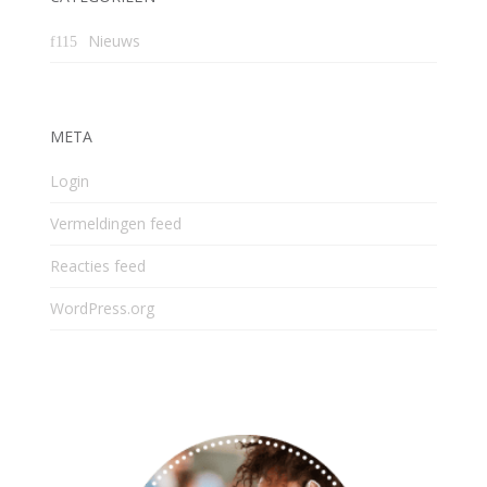
Nieuws
META
Login
Vermeldingen feed
Reacties feed
WordPress.org