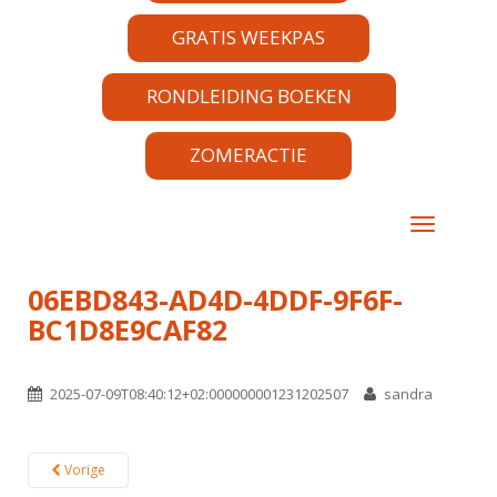
GRATIS WEEKPAS
RONDLEIDING BOEKEN
ZOMERACTIE
TOGGLE 
06EBD843-AD4D-4DDF-9F6F-
BC1D8E9CAF82
2025-07-09T08:40:12+02:000000001231202507
sandra
Vorige