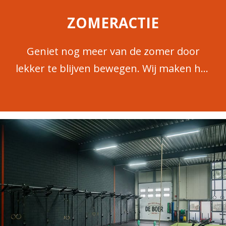
ZOMERACTIE
Geniet nog meer van de zomer door
lekker te blijven bewegen. Wij maken het
je extra makkelijk met een speciaal
zomerabonnement van 2 of 3 maanden.
Liever meedoen met Reformer Pilates?
Ook dan hebben we een leuke aanbieding
voor je. Op deze pagina lees je alles over
onze zomeracties (geldig t/m 31 juli): 1.
Onbeperkt Fitness & groepslessen, eGym,
Crosstraining en Hyrox 3 maanden
onbeperkt sporten: € 150,00 (25+), €