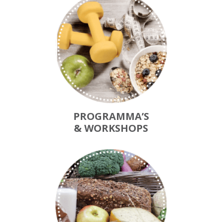
zo waardevol voor zowel beginnende
sporters als ervaren atleten. 1. Een
effectieve full-body workout De Reformer-
machine maakt het mogelijk om vrijwel
alle spiergroepen te trainen. Met behulp
van veren pas je de weerstand aan:
zwaarder of juist lichter, afhankelijk van
PROGRAMMA’S
je doel. Zo worden spieren niet alleen
& WORKSHOPS
sterker, maar ook slimmer: ze leren
samenwerken, reageren en stabiliseren.
Elke oefening vraagt om precisie en
concentratie, waardoor je core, rug,
benen en armen gelijktijdig aan het werk