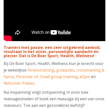
Trainers met passie, een zeer uitgebreid aanbod,
resultaat in het vizier, persoonlijke aandacht én
plezier. Dat is De Boer Sport, Health, Wellness!
Bij De Boer Sport, Health, Wellness kun je terecht voor
je wekelijkse
fitnesstraining
,
groepsles
,
crosstraining &
hyrox
,
Personal of Small group training
,
eGym
en
Reformer Pilates
.
Na inspanning volgt ontspanning in onze luxe
massagestoelen of boek een massage bij een van onze
masseurs. Toe aan een gezonde(re) leefstijl?