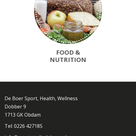
FOOD &
NUTRITION
De Boer Sport, Health, Wellness
Dobber 9
1713 GK Obdam
Tel: 0226 427185