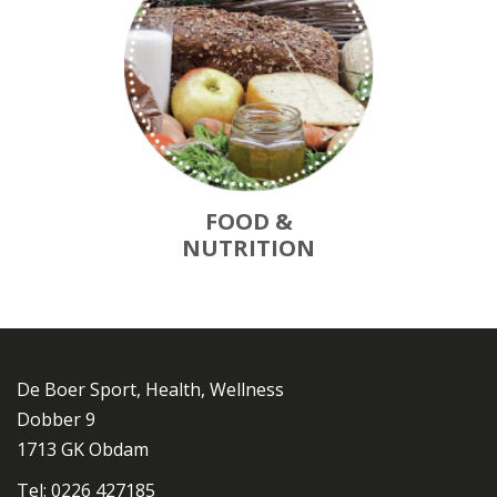
FOOD &
NUTRITION
De Boer Sport, Health, Wellness
Dobber 9
1713 GK Obdam
Tel: 0226 427185